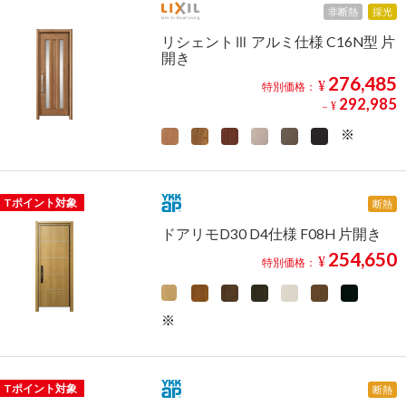
非断熱
採光
リシェントⅢ アルミ仕様 C16N型 片
開き
276,485
¥
特別価格：
292,985
¥
～
Tポイント対象
断熱
ドアリモD30 D4仕様 F08H 片開き
254,650
¥
特別価格：
Tポイント対象
断熱