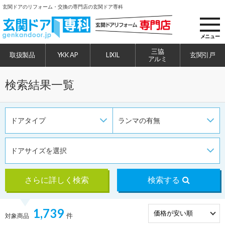
玄関ドアのリフォーム・交換の専門店の玄関ドア専科
toggl
navig
メニュー
三協
取扱製品
YKK AP
LIXIL
玄関引戸
アルミ
検索結果一覧
ドアタイプ
ランマの有無
ドアサイズを選択
さらに詳しく検索
検索する
1,739
件
対象商品