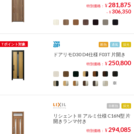
281,875
¥
特別価格：
306,350
¥
～
Tポイント対象
断熱
通風
採光
ドアリモD30 D4仕様 F03T 片開き
250,800
¥
特別価格：
非断熱
採光
リシェントⅢ アルミ仕様 C16N型 片
開きランマ付き
294,085
¥
特別価格：