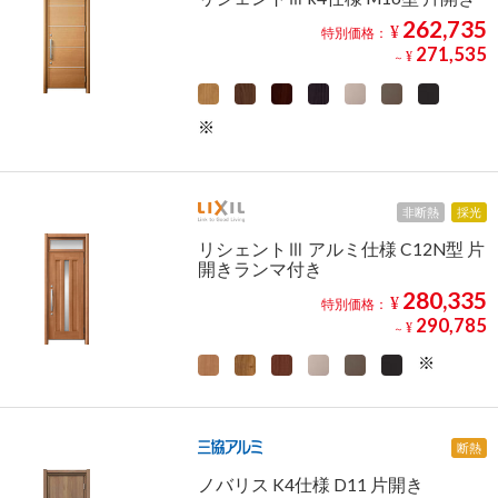
262,735
¥
特別価格：
271,535
¥
～
非断熱
採光
リシェントⅢ アルミ仕様 C12N型 片
開きランマ付き
280,335
¥
特別価格：
290,785
¥
～
断熱
ノバリス K4仕様 D11 片開き