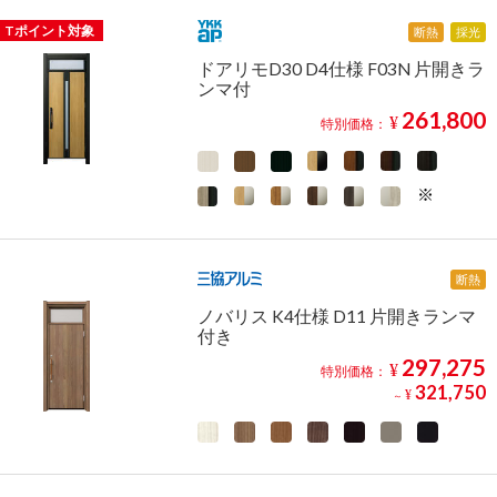
Tポイント対象
断熱
採光
ドアリモD30 D4仕様 F03N 片開きラ
ンマ付
261,800
¥
特別価格：
断熱
ノバリス K4仕様 D11 片開きランマ
付き
297,275
¥
特別価格：
321,750
¥
～