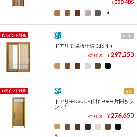
320,485
¥
～
Tポイント対象
非断熱
ドアリモ 単板仕様 C16 引戸
297,550
¥
特別価格：
Tポイント対象
断熱
ドアリモD30 D4仕様 F08H 片開きラ
ンマ付
276,650
¥
特別価格：