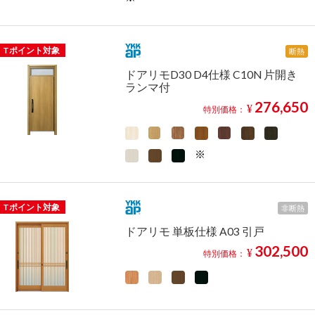
Tポイント対象
断熱
ドアリモD30 D4仕様 C10N 片開き
ランマ付
276,650
¥
特別価格：
Tポイント対象
非断熱
ドアリモ 単板仕様 A03 引戸
302,500
¥
特別価格：