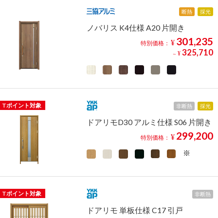
断熱
採光
ノバリス K4仕様 A20 片開き
301,235
¥
特別価格：
325,710
¥
～
Tポイント対象
非断熱
採光
ドアリモD30 アルミ仕様 S06 片開き
299,200
¥
特別価格：
Tポイント対象
非断熱
ドアリモ 単板仕様 C17 引戸