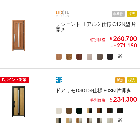
非断熱
採光
リシェントⅢ アルミ仕様 C12N型 片
開き
260,700
¥
特別価格：
271,150
¥
～
Tポイント対象
断熱
採光
ドアリモD30 D4仕様 F03N 片開き
234,300
¥
特別価格：